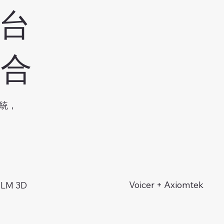
台
整合
統，
Voicer + Axiomtek
+ LM 3D