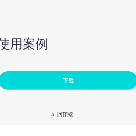
使用案例
下載
𖤂 回頂端