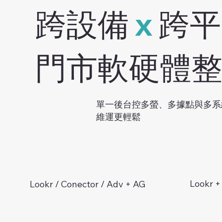
​跨設備
x
跨平
門市軟硬體
單一後台控多螢、多據點與多系
維運更輕鬆
Lookr 
Lookr / Conector / Adv + AG