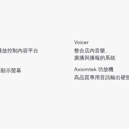
Voicer
整合店內音樂、
播放控制內容平台
廣播與播報的系統
Axiomtek 功放機
D 顯示螢幕
高品質專用音訊輸出硬